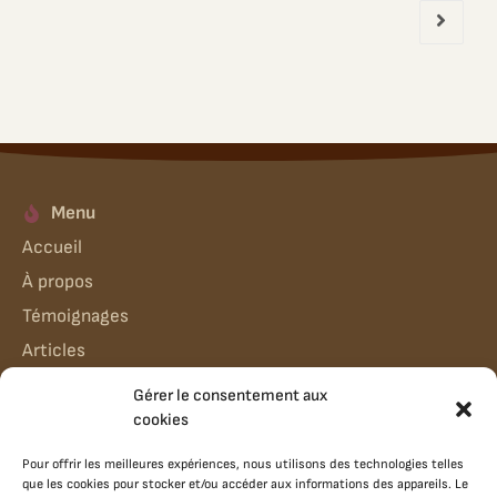
Menu
Accueil
À propos
Témoignages
Articles
Infos & Contact
Gérer le consentement aux
A propos de moi | Contact
cookies
Mon Compte
Pour offrir les meilleures expériences, nous utilisons des technologies telles
que les cookies pour stocker et/ou accéder aux informations des appareils. Le
CGV