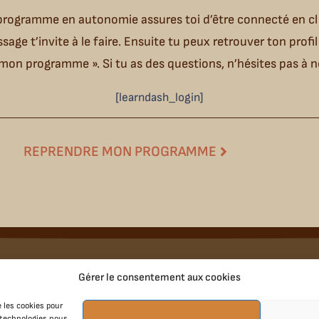
programme en autonomie assures toi d’être connecté en cl
sage t’invite à le faire. Ensuite tu peux retrouver ton profi
mon programme ». Si tu as des questions, n’hésites pas à 
[learndash_login]
REPRENDRE MON PROGRAMME
pagnements
Infos & Contact
Gérer le consentement aux cookies
A propos | Contact
e les cookies pour
Mon Compte
s technologies nous