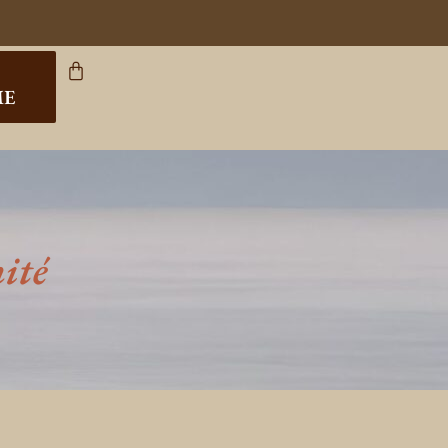
ME
ité