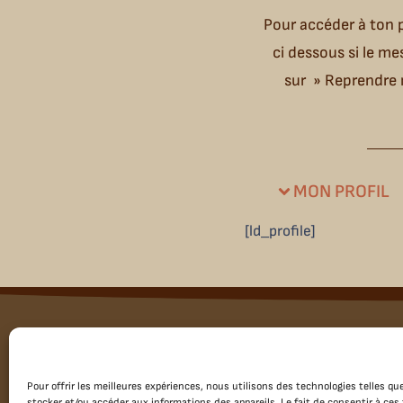
Pour accéder à ton 
ci dessous si le mes
sur » Reprendre 
MON PROFIL
[ld_profile]
Menu
Mes Accom
Accueil
Pour offrir les meilleures expériences, nous utilisons des technologies telles qu
À propos
stocker et/ou accéder aux informations des appareils. Le fait de consentir à ce