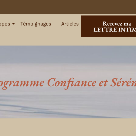
Recevez ma
opos
Témoignages
Articles
LETTRE INTI
ogramme Confiance et Sérén